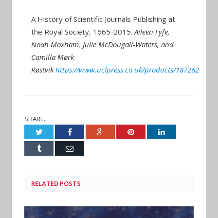
by
CARLOS SUÁREZ
on
OCTOBER 7, 2022
0
COMMENTS
A History of Scientific Journals Publishing at
the Royal Society, 1665-2015.
Aileen Fyfe,
Noah Moxham, Julie McDougall-Waters, and
Camilla Mørk
Røstvik
https://www.uclpress.co.uk/products/187262
SHARE.
Twitter
Facebook
Google+
Pinterest
LinkedIn
Tumblr
Email
RELATED POSTS